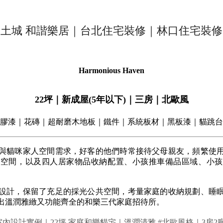
土城 和諧樂居｜台北住宅裝修｜林口住宅裝修
Harmonious Haven
22坪｜新成屋(5年以下)｜三房｜北歐風
膠漆｜花磚｜超耐磨木地板｜鐵件｜系統板材｜黑板漆｜貓跳台
與貓咪家人空間需求，好客的他們時常接待父母親友，頻繁使
眠空間，以及四人居家物品收納配置、小孩推車備品區域、小孩
設計，保留了充足的採光公共空間，考量家庭的收納規劃、睡
出溫潤雅緻又功能齊全的和樂三代家庭招待所。
室內設計實例｜22坪 家庭和樂貓宅｜溫潤清雅 #北歐風格｜3房2