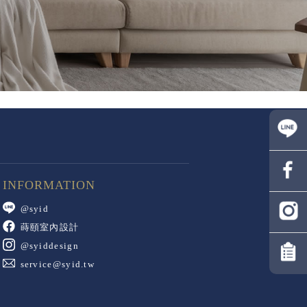
@syid
蒔頤室內設計
@syiddesign
service@syid.tw