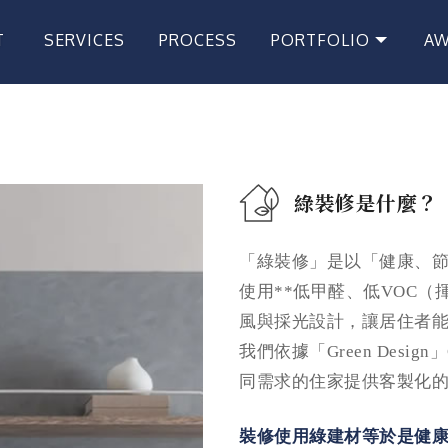
T
SERVICES
PROCESS
PORTFOLIO
A
頤
服務項目
服務流程
專案作品
獲
綠裝修是什麼？
「綠裝修」是以「健康、
使用**低甲醛、低VOC
風與採光設計，讓居住者
我們依據「Green Des
同需求的住家提供客製化
裝修使用綠建材等於是健