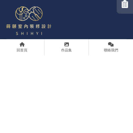
回首頁
作品集
聯絡我們
ABOUT
SERVICES
PROCESS
PORTFOLIO
AWARD
GREEN
BLOG
CONTACT
PRIVACY
@syid